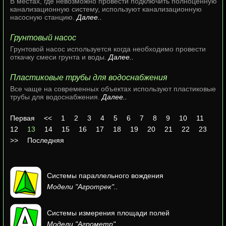
В местах, где невозможно провести подключить полноценную
канализационную систему, используют канализационную
насосную станцию.
Далее..
Грунтовый насос
Грунтовой насос используется когда необходимо провести
откачку смеси грунта и воды.
Далее..
Пластиковые трубы для водоснабжения
Все чаще на современных объектах используют пластиковые
трубы для водоснабжения.
Далее..
Первая
<<
1
2
3
4
5
6
7
8
9
10
11
12
13
14
15
16
17
18
19
20
21
22
23
>>
Последняя
Системы параллельного вождения
Модели "Агротрек"..
Системы измерения площади полей
Модели "Агрометр"..