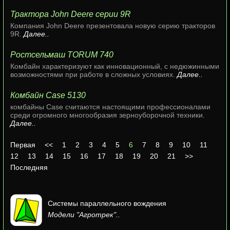
Трактора John Deere серии 9R
Компания John Deere презентовала новую серию тракторов
9R.
Далее..
Ростсельмаш TORUM 740
Комбайн характеризуют как инновационный, с недюжинными
возможностями при работе в сложных условиях.
Далее..
Комбайн Case 5130
комбайны Case считаются настоящими профессионалами
среди огромного многообразия зерноуборочной техники.
Далее..
Первая
<<
1
2
3
4
5
6
7
8
9
10
11
12
13
14
15
16
17
18
19
20
21
>>
Последняя
Системы параллельного вождения
Модели "Агротрек"..